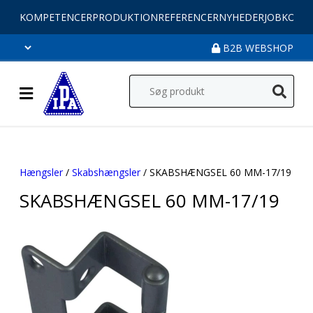
KOMPETENCER
PRODUKTION
REFERENCER
NYHEDER
JOB
KONT
B2B WEBSHOP
Hængsler
/
Skabshængsler
/ SKABSHÆNGSEL 60 MM-17/19
SKABSHÆNGSEL 60 MM-17/19