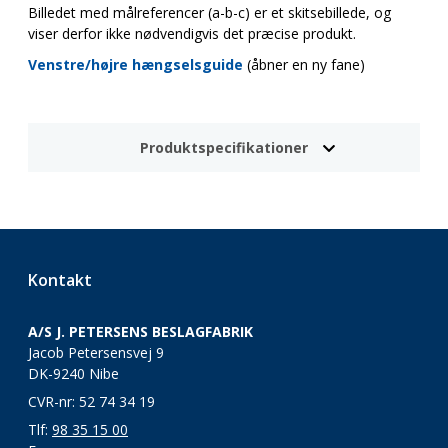
Billedet med målreferencer (a-b-c) er et skitsebillede, og
viser derfor ikke nødvendigvis det præcise produkt.
Venstre/højre hængselsguide
(åbner en ny fane)
Produktspecifikationer
Kontakt
A/S J. PETERSENS BESLAGFABRIK
Jacob Petersensvej 9
DK-9240 Nibe
CVR-nr: 52 74 34 19
Tlf:
98 35 15 00