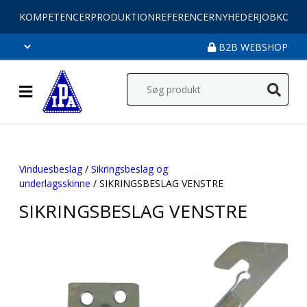
KOMPETENCER
PRODUKTION
REFERENCER
NYHEDER
JOB
KONT
B2B WEBSHOP
Vinduesbeslag
/
Sikringsbeslag og
underlagsskinne
/ SIKRINGSBESLAG VENSTRE
SIKRINGSBESLAG VENSTRE