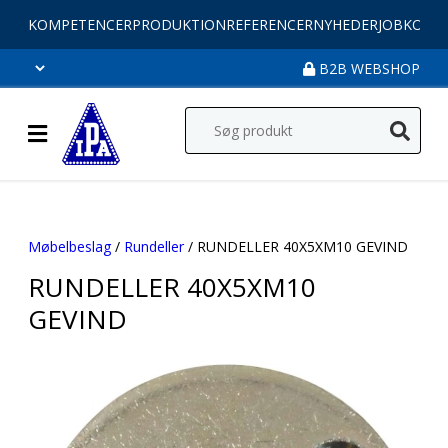
KOMPETENCER
PRODUKTION
REFERENCER
NYHEDER
JOB
KONT
B2B WEBSHOP
Møbelbeslag
/
Rundeller
/ RUNDELLER 40X5XM10 GEVIND
RUNDELLER 40X5XM10
GEVIND