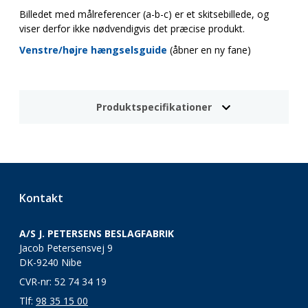
Billedet med målreferencer (a-b-c) er et skitsebillede, og
viser derfor ikke nødvendigvis det præcise produkt.
Venstre/højre hængselsguide
(åbner en ny fane)
Produktspecifikationer
Kontakt
A/S J. PETERSENS BESLAGFABRIK
Jacob Petersensvej 9
DK-9240 Nibe
CVR-nr: 52 74 34 19
Tlf:
98 35 15 00