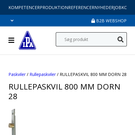
KOMPETENCER
PRODUKTION
REFERENCER
NYHEDER
JOB
KONT
B2B WEBSHOP
Paskviler
/
Rullepaskviler
/ RULLEPASKVIL 800 MM DORN 28
RULLEPASKVIL 800 MM DORN
28