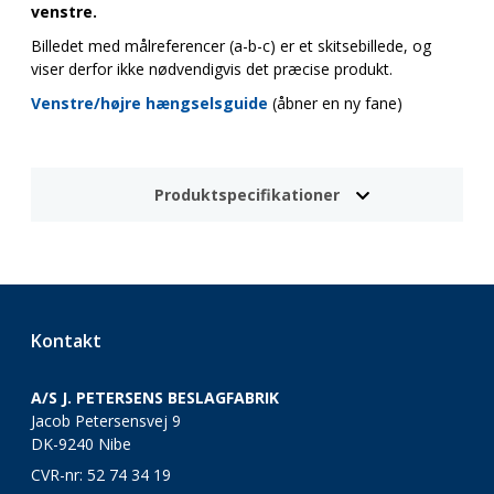
venstre.
Billedet med målreferencer (a-b-c) er et skitsebillede, og
viser derfor ikke nødvendigvis det præcise produkt.
Venstre/højre hængselsguide
(åbner en ny fane)
Produktspecifikationer
Kontakt
A/S J. PETERSENS BESLAGFABRIK
Jacob Petersensvej 9
DK-9240 Nibe
CVR-nr: 52 74 34 19