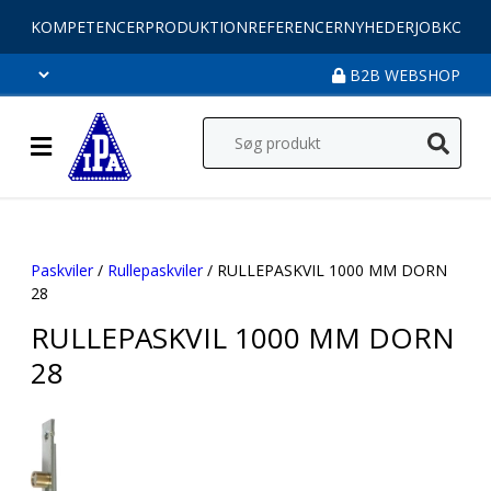
KOMPETENCER
PRODUKTION
REFERENCER
NYHEDER
JOB
KONT
B2B WEBSHOP
Paskviler
/
Rullepaskviler
/ RULLEPASKVIL 1000 MM DORN
28
RULLEPASKVIL 1000 MM DORN
28