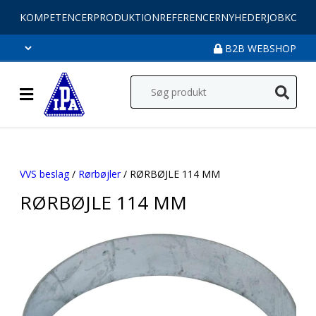
KOMPETENCER
PRODUKTION
REFERENCER
NYHEDER
JOB
KONT
B2B WEBSHOP
VVS beslag
/
Rørbøjler
/ RØRBØJLE 114 MM
RØRBØJLE 114 MM