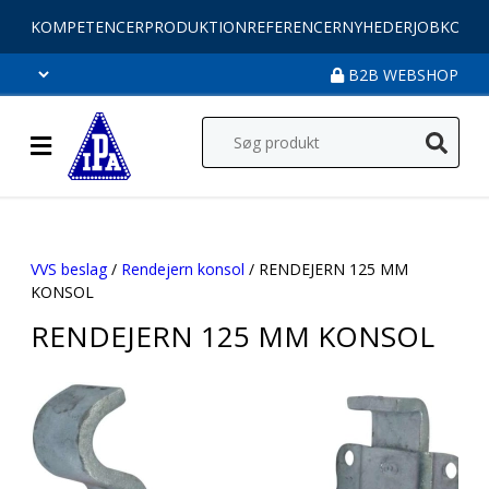
KOMPETENCER
PRODUKTION
REFERENCER
NYHEDER
JOB
KONT
B2B WEBSHOP
VVS beslag
/
Rendejern konsol
/ RENDEJERN 125 MM
KONSOL
RENDEJERN 125 MM KONSOL