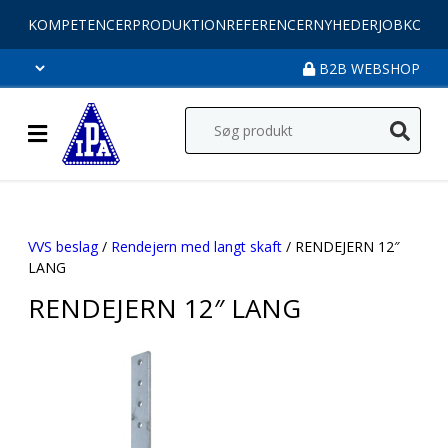
KOMPETENCER
PRODUKTION
REFERENCER
NYHEDER
JOB
KONT
B2B WEBSHOP
VVS beslag
/
Rendejern med langt skaft
/ RENDEJERN 12″
LANG
RENDEJERN 12″ LANG