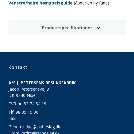
Venstre/højre hængselsguide
(åbner en ny fane)
Produktspecifikationer
Kontakt
A/S J. PETERSENS BESLAGFABRIK
Jacob Petersensvej 9
DK-9240 Nibe
CVR-nr: 52 74 34 19
Tlf:
98 35 15 00
Fax:
Generelt:
ipa@ipabeslag.dk
Ordre:
ordre@ipabeslag.dk