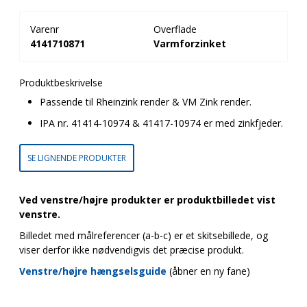
Varenr
Overflade
4141710871
Varmforzinket
Produktbeskrivelse
Passende til Rheinzink render & VM Zink render.
IPA nr. 41414-10974 & 41417-10974 er med zinkfjeder.
SE LIGNENDE PRODUKTER
Ved venstre/højre produkter er produktbilledet vist
venstre.
Billedet med målreferencer (a-b-c) er et skitsebillede, og
viser derfor ikke nødvendigvis det præcise produkt.
Venstre/højre hængselsguide
(åbner en ny fane)