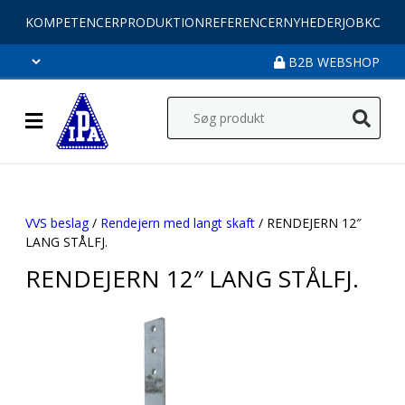
KOMPETENCER
PRODUKTION
REFERENCER
NYHEDER
JOB
KONT
B2B WEBSHOP
VVS beslag
/
Rendejern med langt skaft
/ RENDEJERN 12″
LANG STÅLFJ.
RENDEJERN 12″ LANG STÅLFJ.