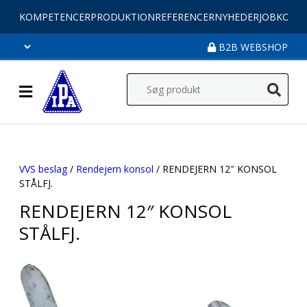
KOMPETENCER
PRODUKTION
REFERENCER
NYHEDER
JOB
KONT
B2B WEBSHOP
VVS beslag
/
Rendejern konsol
/ RENDEJERN 12″ KONSOL
STÅLFJ.
RENDEJERN 12″ KONSOL
STÅLFJ.