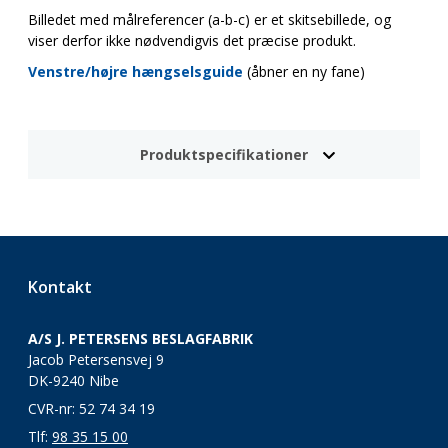
Billedet med målreferencer (a-b-c) er et skitsebillede, og
viser derfor ikke nødvendigvis det præcise produkt.
Venstre/højre hængselsguide
(åbner en ny fane)
Produktspecifikationer
Kontakt
A/S J. PETERSENS BESLAGFABRIK
Jacob Petersensvej 9
DK-9240 Nibe
CVR-nr: 52 74 34 19
Tlf:
98 35 15 00