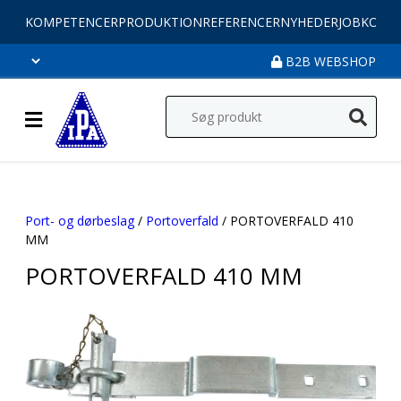
KOMPETENCER
PRODUKTION
REFERENCER
NYHEDER
JOB
KONT
B2B WEBSHOP
Port- og dørbeslag
/
Portoverfald
/ PORTOVERFALD 410
MM
PORTOVERFALD 410 MM