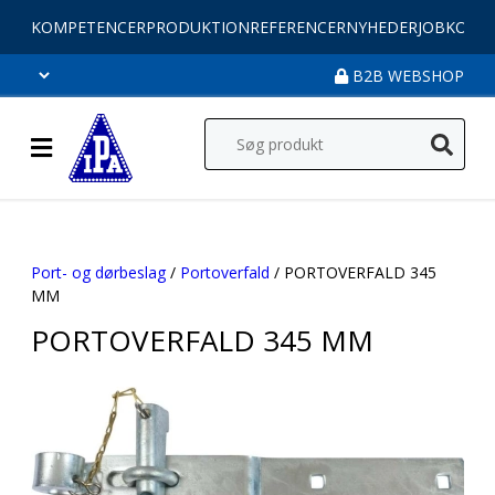
KOMPETENCER
PRODUKTION
REFERENCER
NYHEDER
JOB
KONT
B2B WEBSHOP
Port- og dørbeslag
/
Portoverfald
/ PORTOVERFALD 345
MM
PORTOVERFALD 345 MM