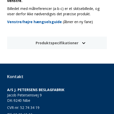
venstre.
Billedet med målreferencer (a-b-c) er et skitsebillede, og
viser derfor ikke nødvendigvis det præcise produkt.
Venstre/højre hængselsguide
(åbner en ny fane)
Produktspecifikationer
Kontakt
A/S J. PETERSENS BESLAGFABRIK
Jacob Petersensvej 9
DK-9240 Nibe
CVR-nr: 52 74 34 19