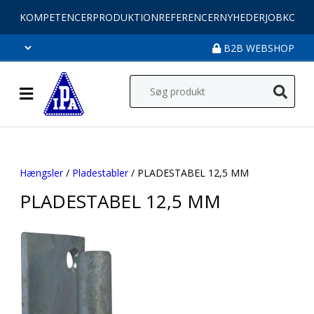
KOMPETENCER
PRODUKTION
REFERENCER
NYHEDER
JOB
KONT
B2B WEBSHOP
Hængsler
/
Pladestabler
/ PLADESTABEL 12,5 MM
PLADESTABEL 12,5 MM