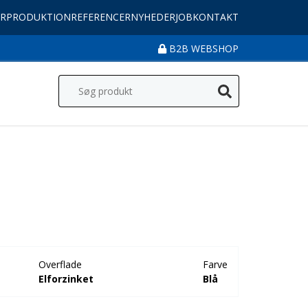
R
PRODUKTION
REFERENCER
NYHEDER
JOB
KONTAKT
B2B WEBSHOP
Overflade
Farve
Elforzinket
Blå