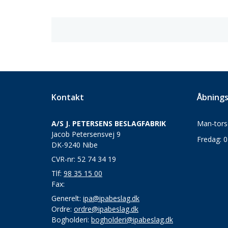
Kontakt
Åbnings
A/S J. PETERSENS BESLAGFABRIK
Man-torsd
Jacob Petersensvej 9
Fredag: 0
DK-9240 Nibe
CVR-nr: 52 74 34 19
Tlf:
98 35 15 00
Fax:
Generelt:
ipa@ipabeslag.dk
Ordre:
ordre@ipabeslag.dk
Bogholderi:
bogholderi@ipabeslag.dk