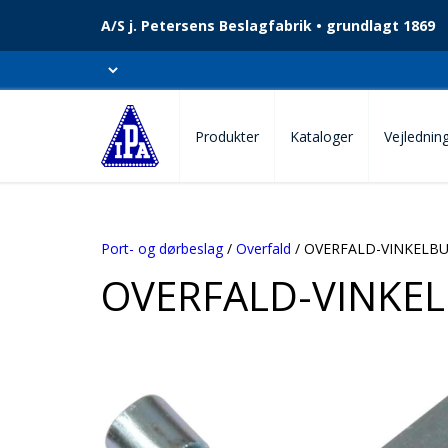
A/S j. Petersens Beslagfabrik • grundlagt 1869
Produkter
Kataloger
Vejlednin
Port- og dørbeslag
/
Overfald
/ OVERFALD-VINKELB
OVERFALD-VINKE