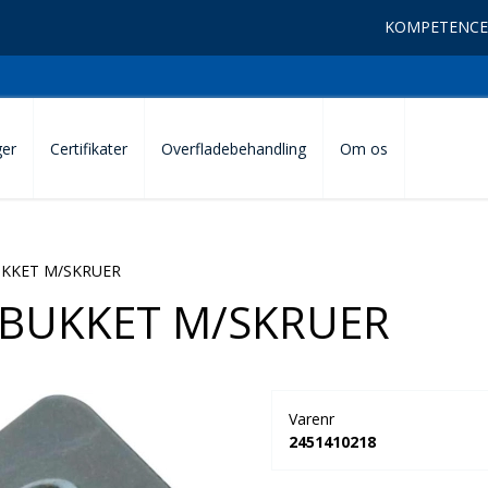
KOMPETENCE
ger
Certifikater
Overfladebehandling
Om os
UKKET M/SKRUER
LBUKKET M/SKRUER
Varenr
2451410218