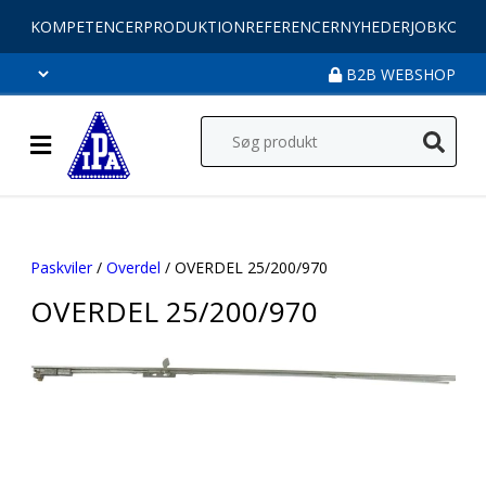
KOMPETENCER
PRODUKTION
REFERENCER
NYHEDER
JOB
KONT
B2B WEBSHOP
Paskviler
/
Overdel
/ OVERDEL 25/200/970
OVERDEL 25/200/970