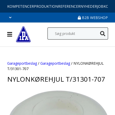
KOMPETENCER
PRODUKTION
REFERENCER
NYHEDER
JOB
KONT
B2B WEBSHOP
Garageportbeslag
/
Garageportbeslag
/ NYLONKØREHJUL
T/31301-707
NYLONKØREHJUL T/31301-707