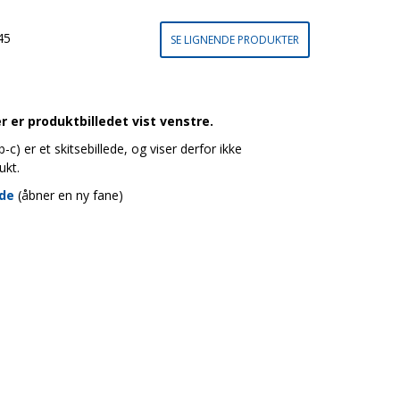
45
SE LIGNENDE PRODUKTER
 er produktbilledet vist venstre.
c) er et skitsebillede, og viser derfor ikke
ukt.
ide
(åbner en ny fane)