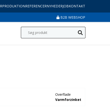
R
PRODUKTION
REFERENCER
NYHEDER
JOB
KONTAKT
B2B WEBSHOP
Overflade
Varmforzinket