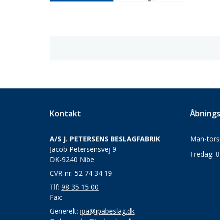
Kontakt
Åbnings
A/S J. PETERSENS BESLAGFABRIK
Man-torsd
Jacob Petersensvej 9
Fredag: 0
DK-9240 Nibe
CVR-nr: 52 74 34 19
Tlf:
98 35 15 00
Fax:
Generelt:
ipa@ipabeslag.dk