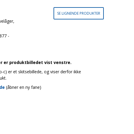
SE LIGNENDE PRODUKTER
velåger,
877 -
 er produktbilledet vist venstre.
c) er et skitsebillede, og viser derfor ikke
ukt.
ide
(åbner en ny fane)