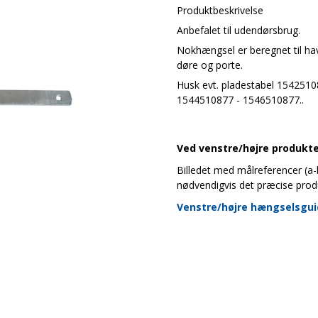
Produktbeskrivelse
Anbefalet til udendørsbrug.
Nokhængsel er beregnet til ha
døre og porte.
Husk evt. pladestabel 1542510
1544510877 - 1546510877..
Ved venstre/højre produkter
Billedet med målreferencer (a-b-
nødvendigvis det præcise prod
Venstre/højre hængselsgu