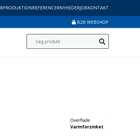
R
PRODUKTION
REFERENCER
NYHEDER
JOB
KONTAKT
B2B WEBSHOP
Overflade
Varmforzinket