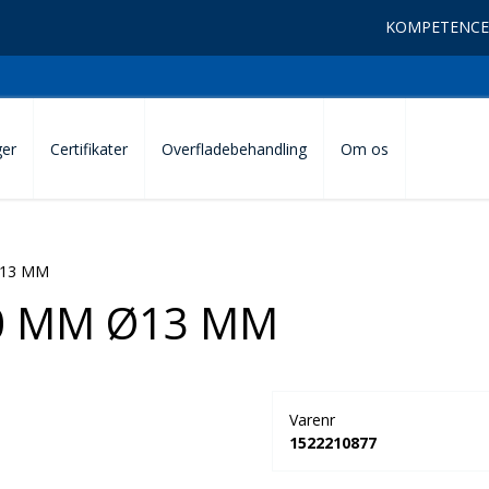
KOMPETENCE
ger
Certifikater
Overfladebehandling
Om os
Ø13 MM
0 MM Ø13 MM
Varenr
1522210877