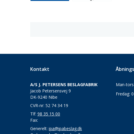
Kontakt
Åbnings
A/S J. PETERSENS BESLAGFABRIK
Man-torsd
Jacob Petersensvej 9
Fredag: 0
DK-9240 Nibe
CVR-nr: 52 74 34 19
Tlf:
98 35 15 00
Fax:
Generelt:
ipa@ipabeslag.dk