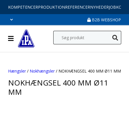
KOMPETENCER
PRODUKTION
REFERENCER
NYHEDER
JOB
KONT
B2B WEBSHOP
Hængsler
/
Nokhængsler
/ NOKHÆNGSEL 400 MM Ø11 MM
NOKHÆNGSEL 400 MM Ø11
MM