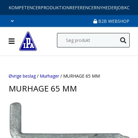
KOMPETENCER
PRODUKTION
REFERENCER
NYHEDER
JOB
KONT
B2B WEBSHOP
Øvrige beslag
/
Murhager
/ MURHAGE 65 MM
MURHAGE 65 MM