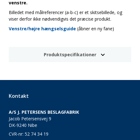
venstre.
Billedet med målreferencer (a-b-c) er et skitsebillede, og
viser derfor ikke nødvendigvis det præcise produkt.
Venstre/højre hængselsguide
(åbner en ny fane)
Produktspecifikationer
Kontakt
A/S J. PETERSENS BESLAGFABRIK
Jacob Petersensvej 9
DK-9240 Nibe
CVR-nr: 52 74 34 19