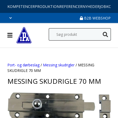
KOMPETENCER
PRODUKTION
REFERENCER
NYHEDER
JOB
KONT
B2B WEBSHOP
Port- og dørbeslag
/
Messing skudrigler
/ MESSING
SKUDRIGLE 70 MM
MESSING SKUDRIGLE 70 MM