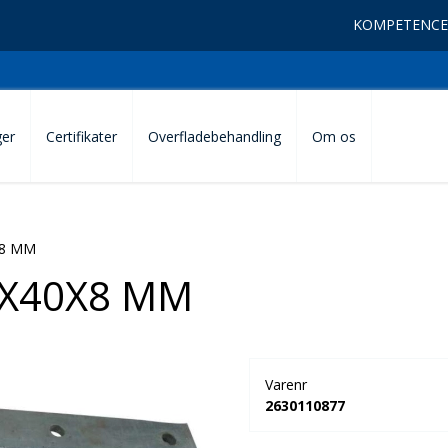
KOMPETENCE
ger
Certifikater
Overfladebehandling
Om os
X8 MM
0X40X8 MM
Varenr
2630110877