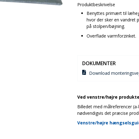
Produktbeskrivelse
Benyttes primært til læheg
hvor der sker en vandret p
på stolpen/bøjning.
Overflade varmforzinket.
DOKUMENTER
Download monteringsvej
Ved venstre/højre produkter
Billedet med målreferencer (a-b-
nødvendigvis det præcise prod
Venstre/højre hængselsgu