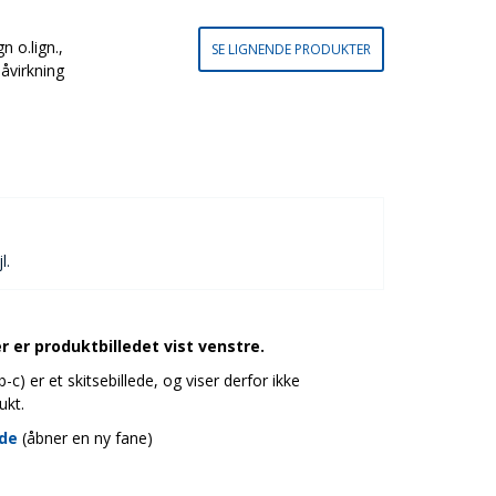
n o.lign.,
SE LIGNENDE PRODUKTER
åvirkning
l.
 er produktbilledet vist venstre.
c) er et skitsebillede, og viser derfor ikke
ukt.
ide
(åbner en ny fane)