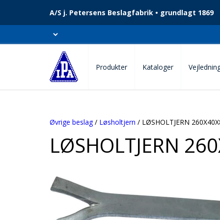
A/S j. Petersens Beslagfabrik • grundlagt 1869
Produkter
Kataloger
Vejlednin
Øvrige beslag
/
Løsholtjern
/ LØSHOLTJERN 260X40
LØSHOLTJERN 26