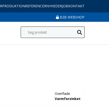
R
PRODUKTION
REFERENCER
NYHEDER
JOB
KONTAKT
B2B WEBSHOP
Overflade
Varmforzinket