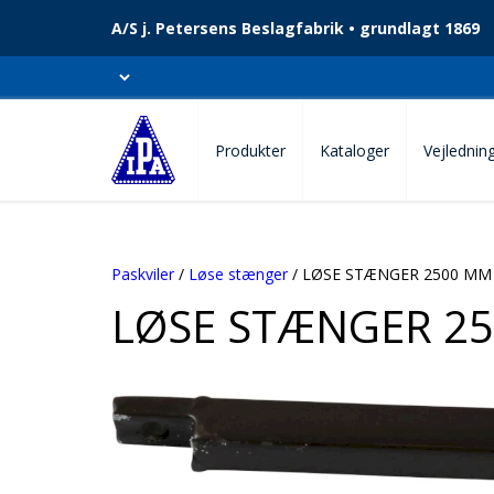
A/S j. Petersens Beslagfabrik • grundlagt 1869
Produkter
Kataloger
Vejlednin
Paskviler
/
Løse stænger
/ LØSE STÆNGER 2500 MM
LØSE STÆNGER 2