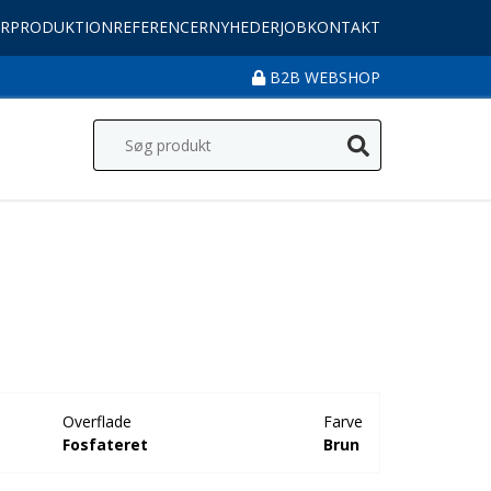
R
PRODUKTION
REFERENCER
NYHEDER
JOB
KONTAKT
B2B WEBSHOP
Overflade
Farve
Fosfateret
Brun