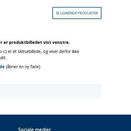
SE LIGNENDE PRODUKTER
 er produktbilledet vist venstre.
c) er et skitsebillede, og viser derfor ikke
ukt.
ide
(åbner en ny fane)
Sociale medier