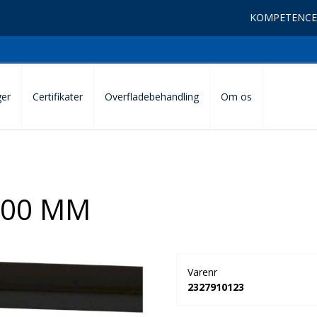
KOMPETENCE
ger
Certifikater
Overfladebehandling
Om os
500 MM
Varenr
2327910123