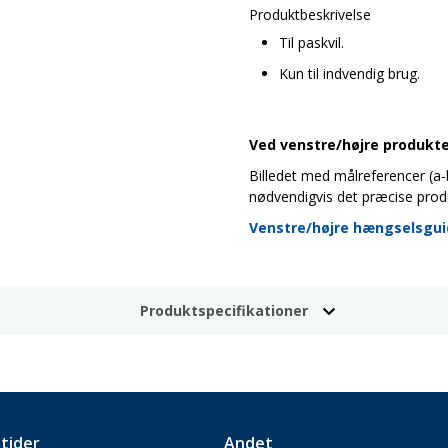
Produktbeskrivelse
Til paskvil.
Kun til indvendig brug.
Ved venstre/højre produkter
Billedet med målreferencer (a-b-
nødvendigvis det præcise prod
Venstre/højre hængselsgu
Produktspecifikationer
tider
Andet