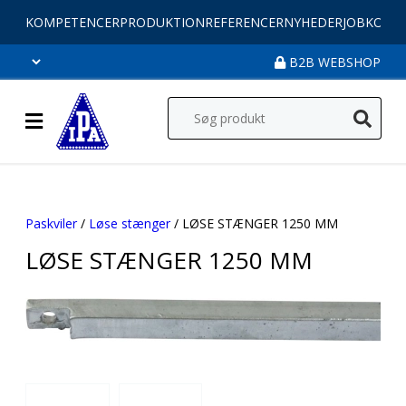
KOMPETENCER
PRODUKTION
REFERENCER
NYHEDER
JOB
KONT
B2B WEBSHOP
Paskviler
/
Løse stænger
/ LØSE STÆNGER 1250 MM
LØSE STÆNGER 1250 MM