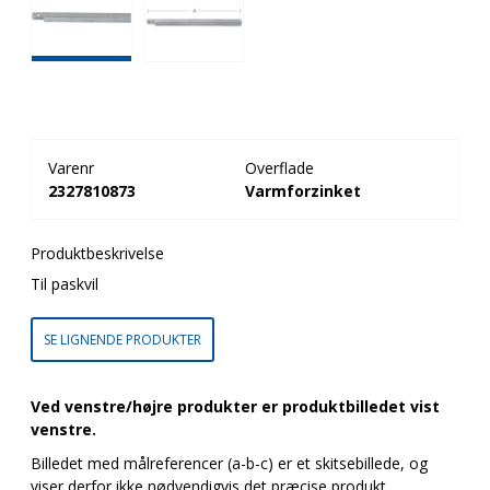
Varenr
Overflade
2327810873
Varmforzinket
Produktbeskrivelse
Til paskvil
SE LIGNENDE PRODUKTER
Ved venstre/højre produkter er produktbilledet vist
venstre.
Billedet med målreferencer (a-b-c) er et skitsebillede, og
viser derfor ikke nødvendigvis det præcise produkt.