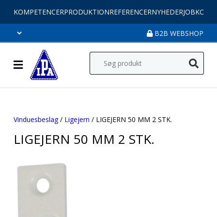
KOMPETENCER
PRODUKTION
REFERENCER
NYHEDER
JOB
KONT
B2B WEBSHOP
Vinduesbeslag
/
Ligejern
/ LIGEJERN 50 MM 2 STK.
LIGEJERN 50 MM 2 STK.