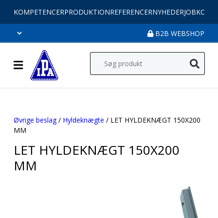
KOMPETENCER
PRODUKTION
REFERENCER
NYHEDER
JOB
KONT
B2B WEBSHOP
Øvrige beslag
/
Hyldeknægte
/ LET HYLDEKNÆGT 150X200
MM
LET HYLDEKNÆGT 150X200
MM