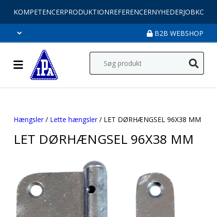
KOMPETENCER
PRODUKTION
REFERENCER
NYHEDER
JOB
KONT
B2B WEBSHOP
Hængsler
/
Lette hængsler
/ LET DØRHÆNGSEL 96X38 MM
LET DØRHÆNGSEL 96X38 MM