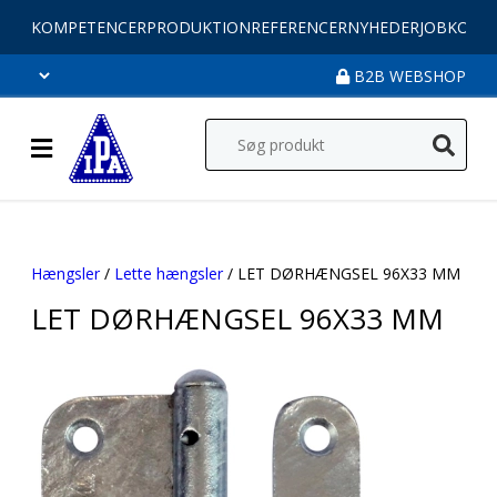
KOMPETENCER
PRODUKTION
REFERENCER
NYHEDER
JOB
KONT
B2B WEBSHOP
Hængsler
/
Lette hængsler
/ LET DØRHÆNGSEL 96X33 MM
LET DØRHÆNGSEL 96X33 MM