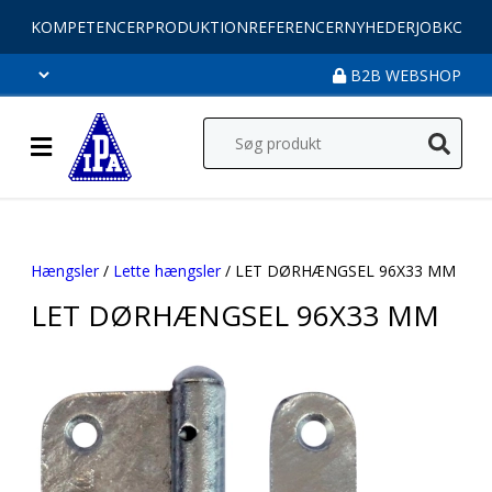
KOMPETENCER
PRODUKTION
REFERENCER
NYHEDER
JOB
KONT
B2B WEBSHOP
Hængsler
/
Lette hængsler
/ LET DØRHÆNGSEL 96X33 MM
LET DØRHÆNGSEL 96X33 MM