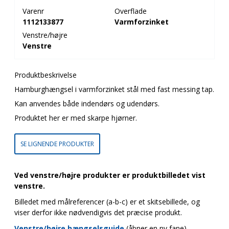
Varenr
Overflade
1112133877
Varmforzinket
Venstre/højre
Venstre
Produktbeskrivelse
Hamburghængsel i varmforzinket stål med fast messing tap.
Kan anvendes både indendørs og udendørs.
Produktet her er med skarpe hjørner.
SE LIGNENDE PRODUKTER
Ved venstre/højre produkter er produktbilledet vist
venstre.
Billedet med målreferencer (a-b-c) er et skitsebillede, og
viser derfor ikke nødvendigvis det præcise produkt.
Venstre/højre hængselsguide
(åbner en ny fane)