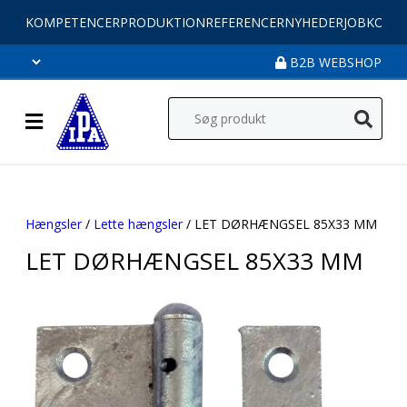
KOMPETENCER
PRODUKTION
REFERENCER
NYHEDER
JOB
KONT
B2B WEBSHOP
Hængsler
/
Lette hængsler
/ LET DØRHÆNGSEL 85X33 MM
LET DØRHÆNGSEL 85X33 MM