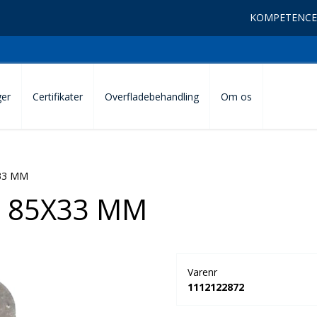
KOMPETENCE
ger
Certifikater
Overfladebehandling
Om os
33 MM
 85X33 MM
Varenr
1112122872