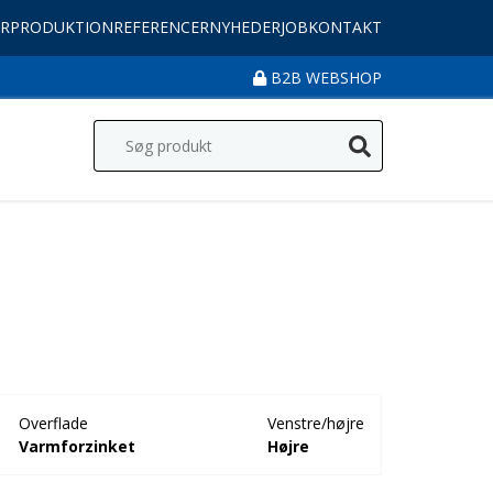
R
PRODUKTION
REFERENCER
NYHEDER
JOB
KONTAKT
B2B WEBSHOP
Overflade
Venstre/højre
Varmforzinket
Højre