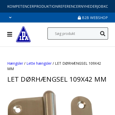
KOMPETENCER
PRODUKTION
REFERENCER
NYHEDER
JOB
KONT
B2B WEBSHOP
Hængsler
/
Lette hængsler
/ LET DØRHÆNGSEL 109X42
MM
LET DØRHÆNGSEL 109X42 MM