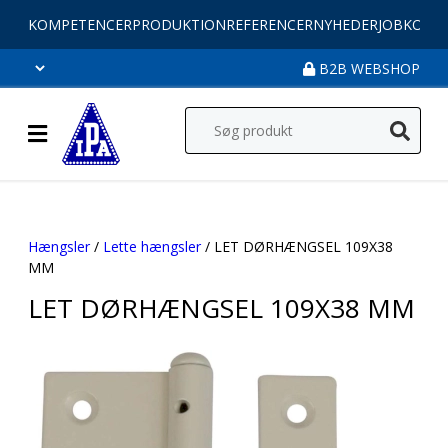
KOMPETENCER
PRODUKTION
REFERENCER
NYHEDER
JOB
KONT
B2B WEBSHOP
Hængsler
/
Lette hængsler
/ LET DØRHÆNGSEL 109X38
MM
LET DØRHÆNGSEL 109X38 MM