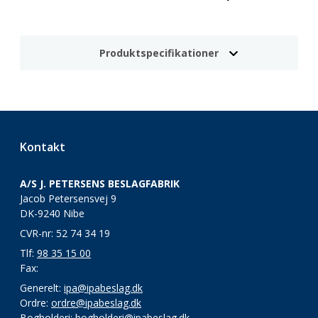
Produktspecifikationer
Kontakt
A/S J. PETERSENS BESLAGFABRIK
Jacob Petersensvej 9
DK-9240 Nibe
CVR-nr: 52 74 34 19
Tlf:
98 35 15 00
Fax:
Generelt:
ipa@ipabeslag.dk
Ordre:
ordre@ipabeslag.dk
Bogholderi:
bogholderi@ipabeslag.dk