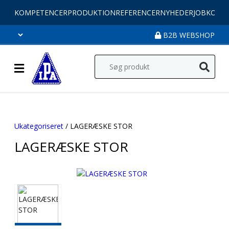
KOMPETENCER
PRODUKTION
REFERENCER
NYHEDER
JOB
KONT
B2B WEBSHOP
Ukategoriseret
/ LAGERÆSKE STOR
LAGERÆSKE STOR