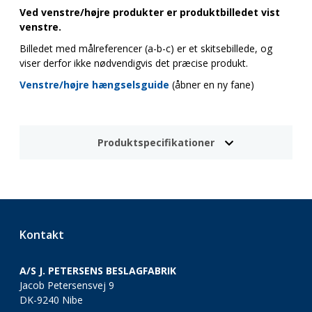
Ved venstre/højre produkter er produktbilledet vist
venstre.
Billedet med målreferencer (a-b-c) er et skitsebillede, og
viser derfor ikke nødvendigvis det præcise produkt.
Venstre/højre hængselsguide
(åbner en ny fane)
Produktspecifikationer
Kontakt
A/S J. PETERSENS BESLAGFABRIK
Jacob Petersensvej 9
DK-9240 Nibe