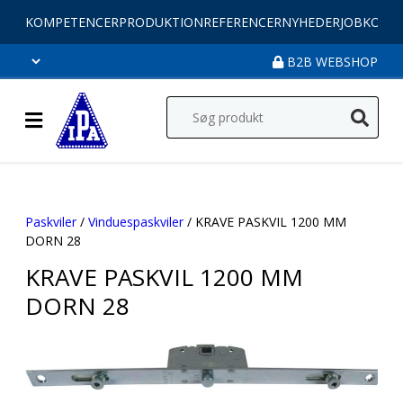
KOMPETENCER
PRODUKTION
REFERENCER
NYHEDER
JOB
KONT
B2B WEBSHOP
Paskviler
/
Vinduespaskviler
/ KRAVE PASKVIL 1200 MM
DORN 28
KRAVE PASKVIL 1200 MM
DORN 28