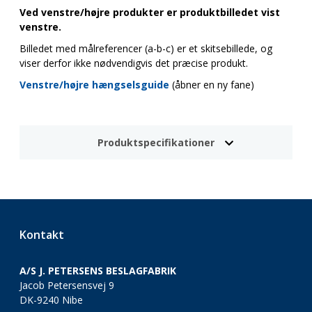
Ved venstre/højre produkter er produktbilledet vist
venstre.
Billedet med målreferencer (a-b-c) er et skitsebillede, og
viser derfor ikke nødvendigvis det præcise produkt.
Venstre/højre hængselsguide
(åbner en ny fane)
Produktspecifikationer
Kontakt
A/S J. PETERSENS BESLAGFABRIK
Jacob Petersensvej 9
DK-9240 Nibe