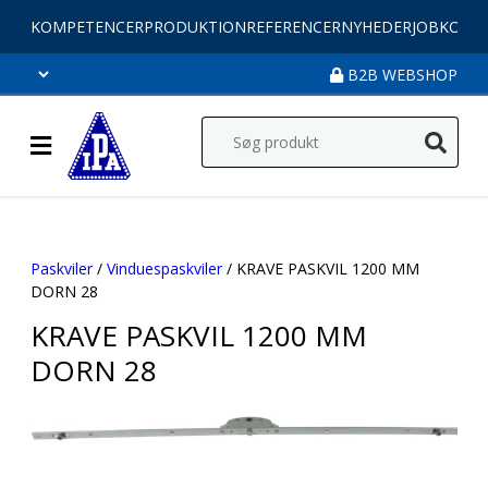
KOMPETENCER
PRODUKTION
REFERENCER
NYHEDER
JOB
KONT
B2B WEBSHOP
Paskviler
/
Vinduespaskviler
/ KRAVE PASKVIL 1200 MM
DORN 28
KRAVE PASKVIL 1200 MM
DORN 28