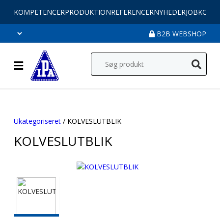
KOMPETENCER
PRODUKTION
REFERENCER
NYHEDER
JOB
KONT
B2B WEBSHOP
Ukategoriseret
/ KOLVESLUTBLIK
KOLVESLUTBLIK