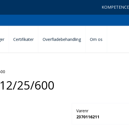
KOMPETENCE
ger
Certifikater
Overfladebehandling
Om os
600
12/25/600
Varenr
2370116211