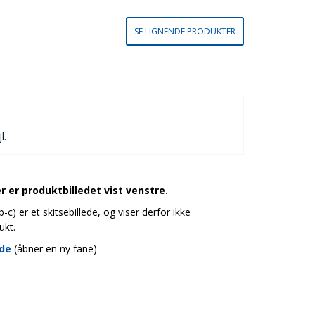
SE LIGNENDE PRODUKTER
l.
 er produktbilledet vist venstre.
c) er et skitsebillede, og viser derfor ikke
ukt.
ide
(åbner en ny fane)