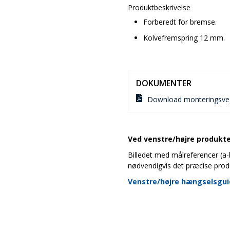
Produktbeskrivelse
Forberedt for bremse.
Kolvefremspring 12 mm.
DOKUMENTER
Download monteringsvej
Ved venstre/højre produkter
Billedet med målreferencer (a-b-
nødvendigvis det præcise prod
Venstre/højre hængselsgu