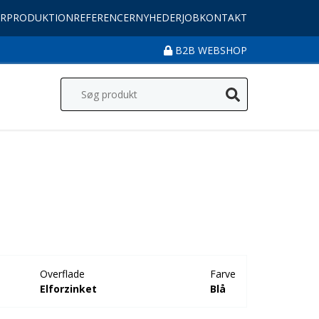
R
PRODUKTION
REFERENCER
NYHEDER
JOB
KONTAKT
B2B WEBSHOP
Overflade
Farve
Elforzinket
Blå