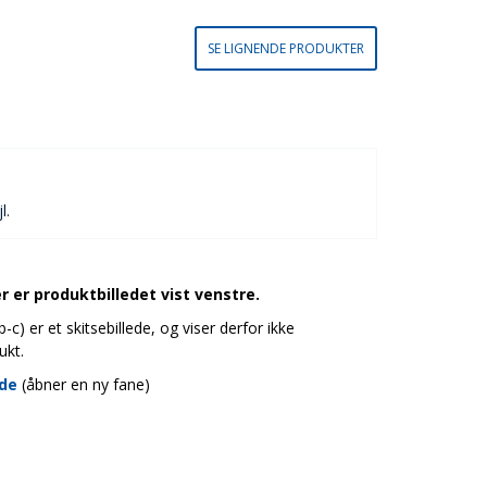
SE LIGNENDE PRODUKTER
l.
 er produktbilledet vist venstre.
c) er et skitsebillede, og viser derfor ikke
ukt.
ide
(åbner en ny fane)