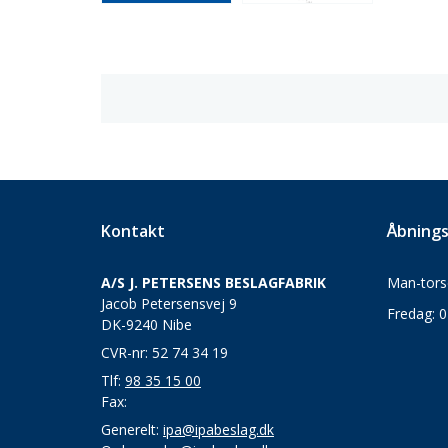
Kontakt
Åbnings
A/S J. PETERSENS BESLAGFABRIK
Man-torsd
Jacob Petersensvej 9
Fredag: 0
DK-9240 Nibe
CVR-nr: 52 74 34 19
Tlf:
98 35 15 00
Fax:
Generelt:
ipa@ipabeslag.dk