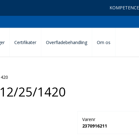
KOMPETENCE
ger
Certifikater
Overfladebehandling
Om os
1420
12/25/1420
Varenr
2370916211