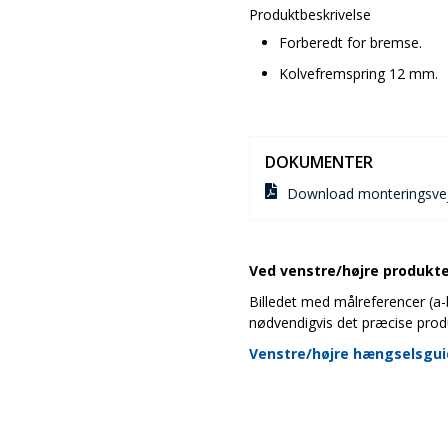
Produktbeskrivelse
Forberedt for bremse.
Kolvefremspring 12 mm.
DOKUMENTER
Download monteringsvej
Ved venstre/højre produkter
Billedet med målreferencer (a-b-
nødvendigvis det præcise prod
Venstre/højre hængselsgu