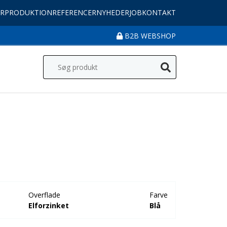
R
PRODUKTION
REFERENCER
NYHEDER
JOB
KONTAKT
B2B WEBSHOP
Overflade
Farve
Elforzinket
Blå