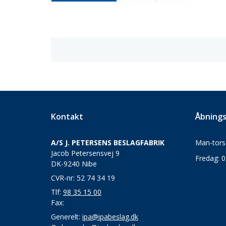
Kontakt
Åbnings
A/S J. PETERSENS BESLAGFABRIK
Man-torsd
Jacob Petersensvej 9
Fredag: 0
DK-9240 Nibe
CVR-nr: 52 74 34 19
Tlf:
98 35 15 00
Fax:
Generelt:
ipa@ipabeslag.dk