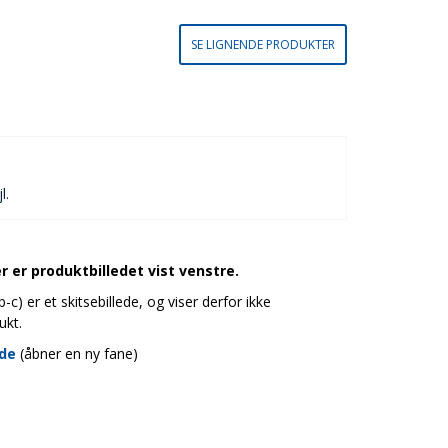
SE LIGNENDE PRODUKTER
l.
 er produktbilledet vist venstre.
c) er et skitsebillede, og viser derfor ikke
ukt.
ide
(åbner en ny fane)