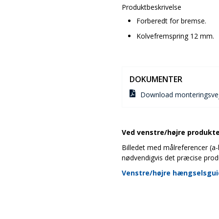
Produktbeskrivelse
Forberedt for bremse.
Kolvefremspring 12 mm.
DOKUMENTER
Download monteringsvej
Ved venstre/højre produkter
Billedet med målreferencer (a-b-
nødvendigvis det præcise prod
Venstre/højre hængselsgu