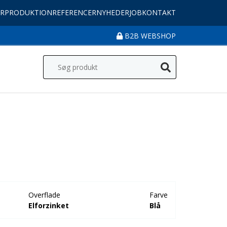
R
PRODUKTION
REFERENCER
NYHEDER
JOB
KONTAKT
B2B WEBSHOP
Overflade
Farve
Elforzinket
Blå