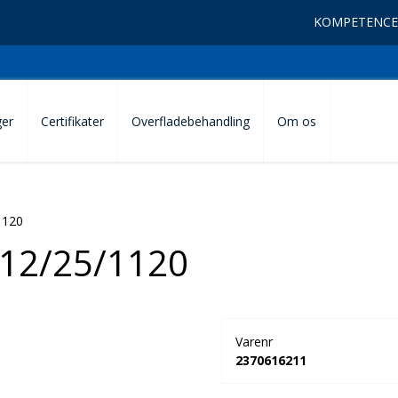
KOMPETENCE
ger
Certifikater
Overfladebehandling
Om os
1120
12/25/1120
Varenr
2370616211