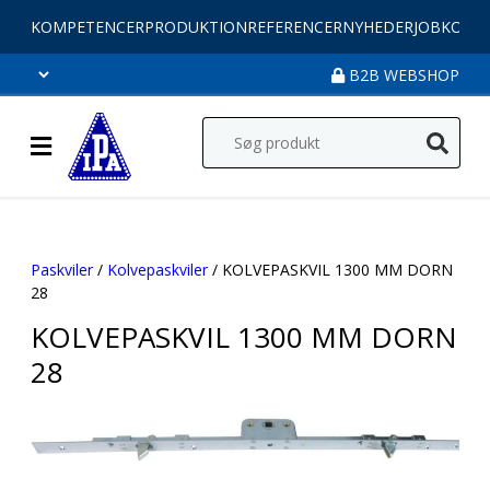
KOMPETENCER
PRODUKTION
REFERENCER
NYHEDER
JOB
KONT
B2B WEBSHOP
Paskviler
/
Kolvepaskviler
/ KOLVEPASKVIL 1300 MM DORN
28
KOLVEPASKVIL 1300 MM DORN
28