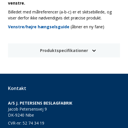
venstre.
Billedet med målreferencer (a-b-c) er et skitsebillede, og
viser derfor ikke nødvendigvis det præcise produkt.
Venstre/højre hængselsguide
(åbner en ny fane)
Produktspecifikationer
Kontakt
A/S J. PETERSENS BESLAGFABRIK
Jacob Petersensvej 9
DK-9240 Nibe
CVR-nr: 52 74 34 19