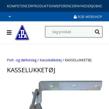
KOMPETENCER
PRODUKTION
REFERENCER
NYHEDER
JOB
KONT
B2B WEBSHOP
Port- og dørbeslag
/
Kasselukketøj
/ KASSELUKKETØJ
KASSELUKKETØJ