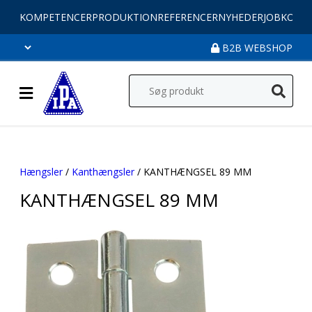
KOMPETENCER
PRODUKTION
REFERENCER
NYHEDER
JOB
KONT
B2B WEBSHOP
Hængsler
/
Kanthængsler
/ KANTHÆNGSEL 89 MM
KANTHÆNGSEL 89 MM