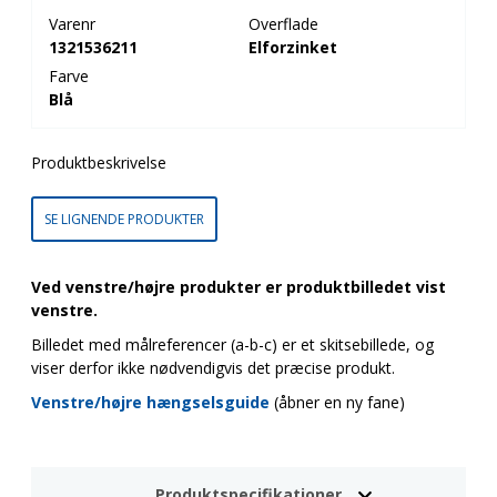
Varenr
Overflade
1321536211
Elforzinket
Farve
Blå
Produktbeskrivelse
SE LIGNENDE PRODUKTER
Ved venstre/højre produkter er produktbilledet vist
venstre.
Billedet med målreferencer (a-b-c) er et skitsebillede, og
viser derfor ikke nødvendigvis det præcise produkt.
Venstre/højre hængselsguide
(åbner en ny fane)
Produktspecifikationer