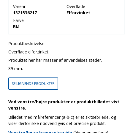
Varenr
Overflade
1321536217
Elforzinket
Farve
Blå
Produktbeskrivelse
Overflade elforzinket.
Produktet her har masser af anvendelses steder.
89 mm.
SE LIGNENDE PRODUKTER
Ved venstre/højre produkter er produktbilledet vist
venstre.
Billedet med målreferencer (a-b-c) er et skitsebillede, og
viser derfor ikke nødvendigvis det præcise produkt.
Venstre/højre hængselsguide
(åbner en ny fane)