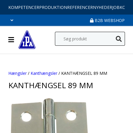
KOMPETENCER
PRODUKTION
REFERENCER
NYHEDER
JOB
KONT
B2B WEBSHOP
Hængsler
/
Kanthængsler
/ KANTHÆNGSEL 89 MM
KANTHÆNGSEL 89 MM