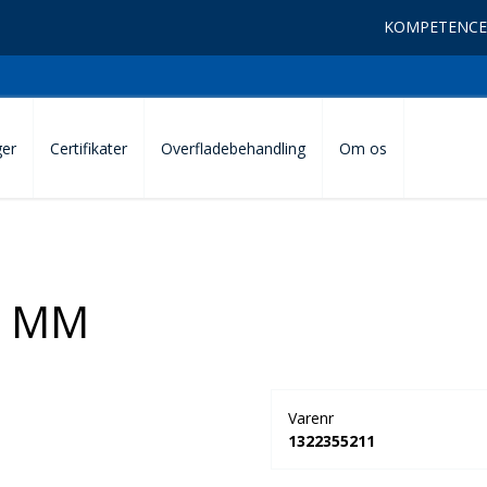
KOMPETENCE
ger
Certifikater
Overfladebehandling
Om os
6 MM
Varenr
1322355211