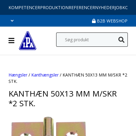
KOMPETENCER
PRODUKTION
REFERENCER
NYHEDER
JOB
KONT
B2B WEBSHOP
Hængsler
/
Kanthængsler
/ KANTHÆN 50X13 MM M/SKR *2
STK.
KANTHÆN 50X13 MM M/SKR
*2 STK.