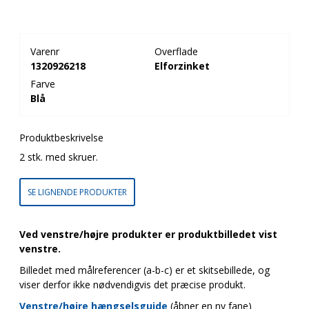
Varenr
Overflade
1320926218
Elforzinket
Farve
Blå
Produktbeskrivelse
2 stk. med skruer.
SE LIGNENDE PRODUKTER
Ved venstre/højre produkter er produktbilledet vist
venstre.
Billedet med målreferencer (a-b-c) er et skitsebillede, og
viser derfor ikke nødvendigvis det præcise produkt.
Venstre/højre hængselsguide
(åbner en ny fane)