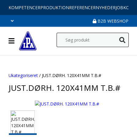
KOMPETENCER
PRODUKTION
REFERENCER
NYHEDER
JOB
KONT
B2B WEBSHOP
Ukategoriseret
/ JUST.DØRH. 120X41MM T.B.#
JUST.DØRH. 120X41MM T.B.#