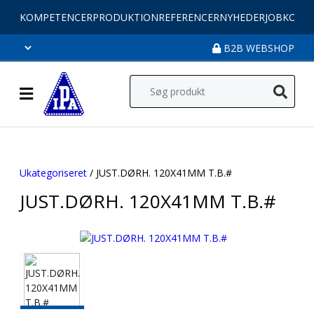
KOMPETENCER
PRODUKTION
REFERENCER
NYHEDER
JOB
KONT
B2B WEBSHOP
Ukategoriseret
/ JUST.DØRH. 120X41MM T.B.#
JUST.DØRH. 120X41MM T.B.#