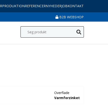
R
PRODUKTION
REFERENCER
NYHEDER
JOB
KONTAKT
B2B WEBSHOP
Overflade
Varmforzinket