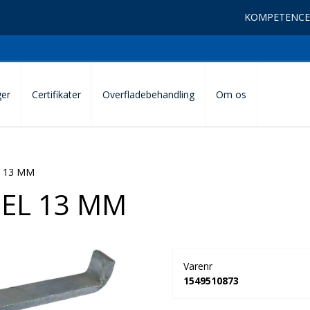
KOMPETENCE
ger
Certifikater
Overfladebehandling
Om os
 13 MM
EL 13 MM
Varenr
1549510873