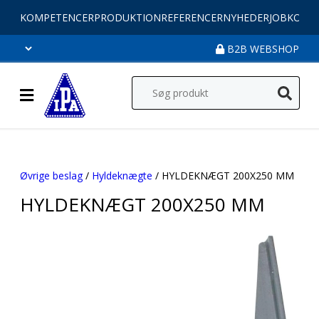
KOMPETENCER
PRODUKTION
REFERENCER
NYHEDER
JOB
KONT
B2B WEBSHOP
Øvrige beslag
/
Hyldeknægte
/ HYLDEKNÆGT 200X250 MM
HYLDEKNÆGT 200X250 MM