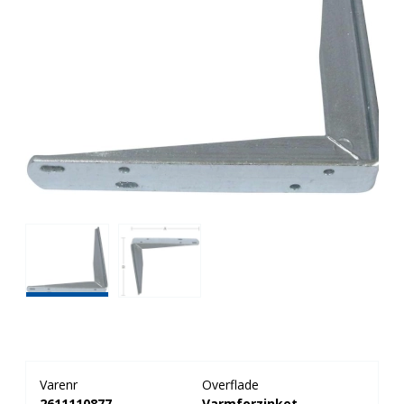
Varenr
Overflade
2611110877
Varmforzinket